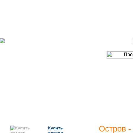
На нашей планет
островами. Все о
растительность.
И, вполне вероят
свой кусочек сча
Остров -
Купить
остров