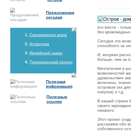
Предложения
сегодня
его месте - толь
без кровожадных
Средиземное море
Сегодня эта возм
Атлантика
способного за не
Индийский океан
И, вопреки расх
больше, чем за 
Тихоокеанский регион
Мечтателям и ро
возможностей жи
удовольствия зав
Полезная
величины, освое
информация
островом (их дик
покупка) и т.д.
Полезные
В нашей стране 
ссылки
своего зарождени
никакого.
Этот проект созд
расскажем обо в
собственного ост