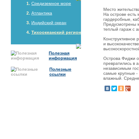
Средиземное море
Место жительств
Атлантика
На острове есть
гардеробные, каб
Индийский океан
Предусмотрены м
теплый гараж с 
Тихоокеанский регион
Конструктивное 
и высококачеств
высокоскоростной
Полезная
информация
Острова Фиджи от
превратились в а
независимым гос
Полезные
самые крупные - 
ссылки
влажный. Средне