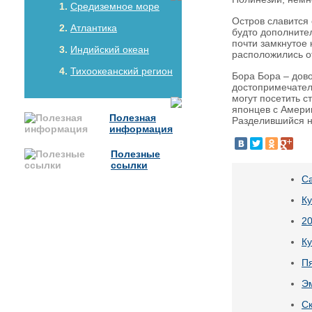
Средиземное море
Остров славится 
Атлантика
будто дополните
почти замкнутое 
Индийский океан
расположились от
Тихоокеанский регион
Бора Бора – дов
достопримечател
могут посетить 
японцев с Амери
Полезная
Разделившийся н
информация
Полезные
ссылки
С
Ку
20
Ку
Пя
Э
Ск