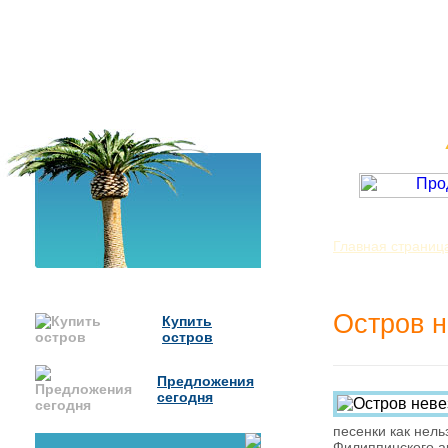
Главная страниц
Остров н
Купить
остров
Предложения
сегодня
песенки как нель
Филиппинского а